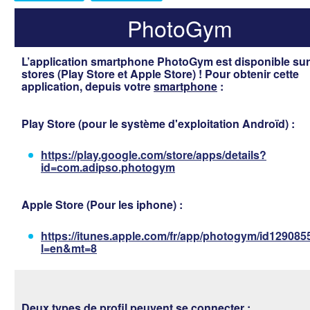
PhotoGym
L’application smartphone PhotoGym est disponible sur
stores (Play Store et Apple Store) ! Pour obtenir cette
application, depuis votre
smartphone
:
Play Store
(pour le système d'exploitation Androïd) :
https://play.google.com/store/apps/details?
id=com.adipso.photogym
Apple Store
(Pour les iphone) :
https://itunes.apple.com/fr/app/photogym/id12908
l=en&mt=8
Deux types de profil peuvent se connecter :